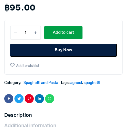
฿
95.00
Agnesi
Add to cart
Spaghetti
Fettuccine
No.29
Buy Now
500g.
แอ
คเน
Add to wishlist
ซี
เส้น
ส
ปา
Category:
Spaghetti and Pasta
Tags:
agnesi
,
spaghetti
เก็ต
ตี้เฟต
ตู
ชิ
นี
Description
เบอร์29
500กรัม
Additional information
quantity