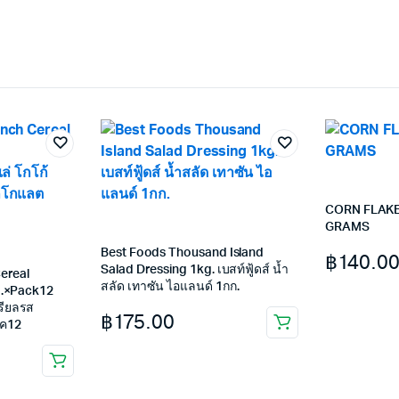
CORN FLAKE
GRAMS
Best Foods Thousand Island
฿
140.0
Salad Dressing 1kg. เบสท์ฟู้ดส์ น้ำ
ereal
สลัด เทาซัน ไอแลนด์ 1กก.
g.×Pack12
เรียลรส
฿
175.00
็ค12