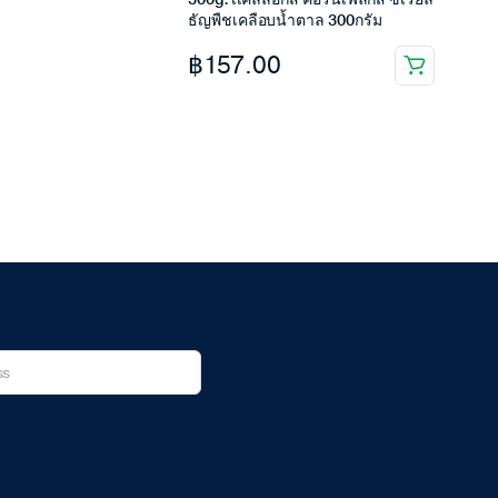
300g. เเคลล็อกส์ คอร์นเฟลกส์ ซีเรียล
ธัญพืชเคลือบน้ำตาล 300กรัม
฿
157.00