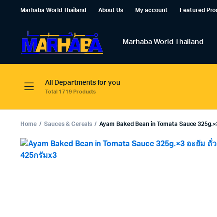
Marhaba World Thailand
About Us
My account
Featured Pro
Marhaba World Thailand
All Departments for you
Total 1719 Products
Home
Sauces & Cereals
Ayam Baked Bean in Tomata Sauce 325g.×3 