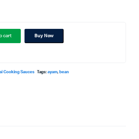
o cart
Buy Now
ai Cooking Sauces
Tags:
ayam
,
bean