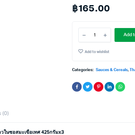
฿
165.00
Ayam
Add t
Baked
Bean
in
Add to wishlist
Tomata
Sauce
325g.×3
Categories:
Sauces & Cereals
,
Th
อะยัม
ถั่ว
ขาว
ใน
ซอส
มะเขือ
เทศ
425กรัมx3
 (0)
quantity
ขาวในซอสมะเขือเทศ 425กรัมx3