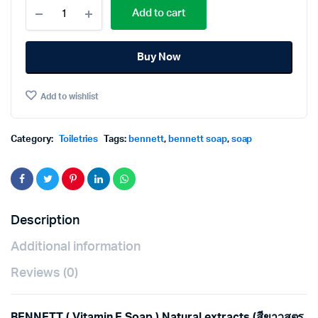
Bennett
Add to cart
Vitamin
E
Soap130g.×Pack4
Buy Now
สบู่
เบน
เนท
Add to wishlist
วิตามิน
อี
130กรัม×แพ็ค4
quantity
Category:
Toiletries
Tags:
bennett
,
bennett soap
,
soap
Description
Additional information
Reviews (0)
BENNETT ( Vitamin E Soap ) Natural extracts (สีขาวสูตร