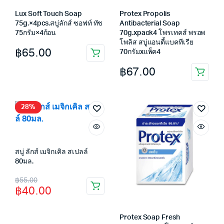
Lux Soft Touch Soap
Protex Propolis
75g.×4pcs.สบู่ลักส์ ซอฟท์ ทัช
Antibacterial Soap
75กรัม×4ก้อน
70g.xpack4 โพรเทคส์ พรอพ
โพลิส สบู่แอนตี้แบคทีเรีย
฿
65.00
70กรัมxแพ็ค4
฿
67.00
28%
สบู่ ลักส์ เมจิกเคิล สเปลล์
80มล.
Original
Current
฿
55.00
฿
40.00
price
price
was:
is:
Protex Soap Fresh