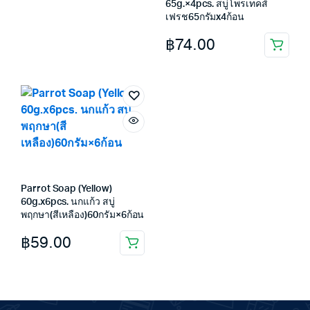
฿55.00.
฿40.00.
65g.×4pcs. สบู่โพรเทคส์
เฟรช65กรัมx4ก้อน
฿
74.00
Parrot Soap (Yellow)
60g.x6pcs. นกแก้ว สบู่
พฤกษา(สีเหลือง)60กรัม×6ก้อน
฿
59.00