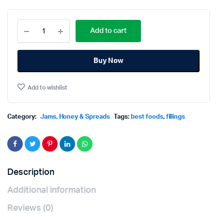
Best
Add to cart
Foods
Orange
Filling(J)
Buy Now
900g.
เบส
ท์
Add to wishlist
ฟู้ดส์
ฟิล
ลิ่
งก
Category:
Jams, Honey & Spreads
Tags:
best foods
,
fillings
ลิ่น
ส้ม
900กรัม
quantity
Description
Additional information
Reviews (0)