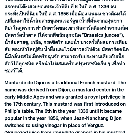
แรกบนโต๊ะเสวยของพระเจ้าฟีลิปที่ 6 ในปี ค.ศ. 1336 จน
กระทั่งเป็นที่นิยมในปี ค.ศ. 1856 เมื่อฌ็อง แนฌง ชาวดีฌงได้
เปลี่ยนมาใช้น้ำส้มสายชูแทนเวอร์จูซ (น้ำที่คั้นจากองุ่นขาว
ดิบ) ในสูตรการทำมัสตาร์ดของเขา มัสตาร์ดดีฌงทำจากเมล็ด
มัสตาร์ดน้ำตาล (ได้จากพืชล้มลุกชนิด ”Brassica juncea”),
น้ำส้มสายชู, เกลือ, กรดซิตริก และน้ำ บางครั้งก็ผสมกระเทียม
สับ หอมหัวใหญ่สับ น้ำผึ้ง และไวน์ขาวลงไปด้วย มัสตาร์ดชนิด
นี้มีกลิ่นรสไม่เผ็ดหรือฉุนจัด สามารถรับประทานเคียงกับเนื้อ
สัตว์ได้ทุกชนิด หรือนำไปผสมเครื่องปรุงรสชนิดอื่น ๆ เพื่อทำ
ซอสก็ได้.
Mantarde de Dijon is a traditional French mustard. The
name was derived from Dijon, a mustard center in the
early Middle Ages and was granted a royal privilege in
the 17th century. This mustard was first introduced on
Philip’s table. The 6th in the year 1336 until it became
popular in the year 1856, when Jean-Nanchang Dijon
switched to using vinegar in place of Verguz.
(Squeezed juice from raw white grapes) in his mustard