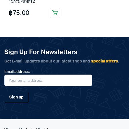
15กรัม×แพ็ค12
฿
75.00
Sign Up For Newsletters
special offers
Get E-mail updates about our latest shop and
.
Email address: