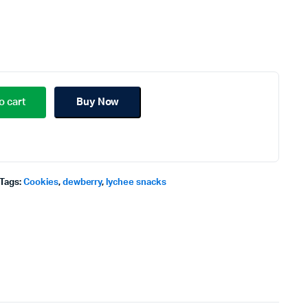
o cart
Buy Now
Tags:
Cookies
,
dewberry
,
lychee snacks