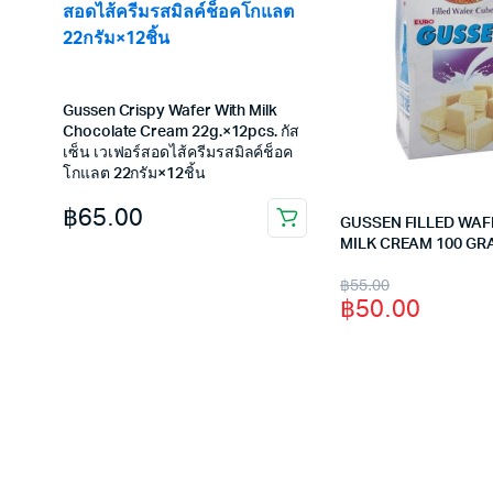
Gussen Crispy Wafer With Milk
Chocolate Cream 22g.×12pcs. กัส
เซ็น เวเฟอร์สอดไส้ครีมรสมิลค์ช็อค
โกแลต 22กรัม×12ชิ้น
฿
65.00
GUSSEN FILLED WAF
MILK CREAM 100 G
Original
Current
฿
55.00
฿
50.00
price
price
was:
is:
฿55.00.
฿50.00.