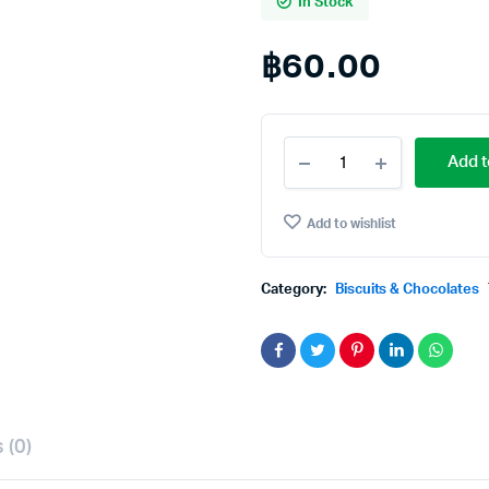
In Stock
฿
60.00
Dewberry
Add t
Sandwich
Cookies
Lychee
Add to wishlist
&
Yogurt
Flavor
Category:
Biscuits & Chocolates
36g.×Pack12
ดิว
เบอร์
รี่
คุ๊กกี้
สอดไส้
กลิ่น
โย
 (0)
เกิร์ต
และ