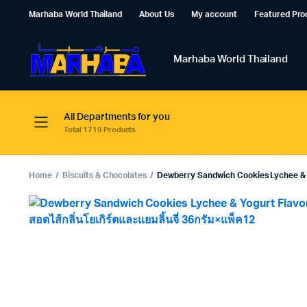
Marhaba World Thailand
About Us
My account
Featured Pro
Marhaba World Thailand
All Departments for you
Total 1719 Products
Home
Biscuits & Chocolates
Dewberry Sandwich Cookies Lychee & Yogur