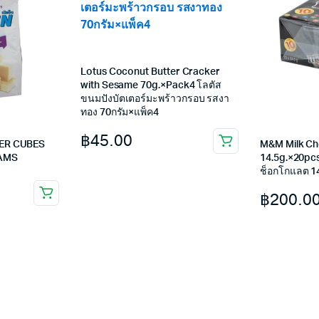
Lotus Coconut Butter Cracker
with Sesame 70g.×Pack4 โลตัส
ขนมปังบัตเตอร์มะพร้าวกรอบ รสงา
ทอง 70กรัม×แพ็ค4
฿
45.00
ER CUBES
M&M Milk Ch
RAMS
14.5g.×20pcs.
ช็อกโกแลต 1
฿
200.0