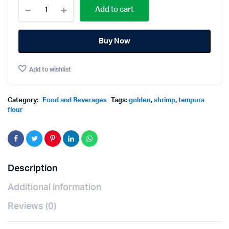
Golden
Add to cart
Shrimp
Tempura
Flour
Buy Now
1000g.
กุ้ง
ทอง
Add to wishlist
แป้ง
ทอด
กรอบ
1000กรัม
Category:
Food and Beverages
Tags:
golden
,
shrimp
,
tempura
quantity
flour
Description
Additional information
Reviews (0)