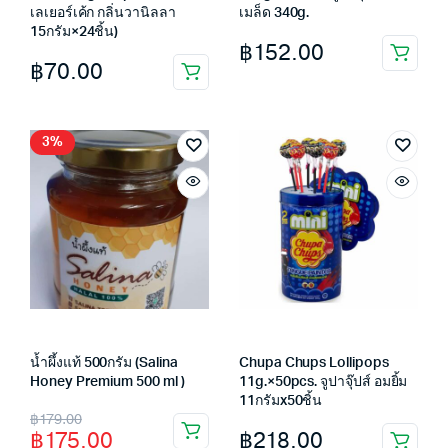
เลเยอร์เค้ก กลิ่นวานิลลา
เมล็ด 340g.
15กรัม×24ชิ้น)
฿
152.00
฿
70.00
3%
น้ำผึ้งแท้ 500กรัม (Salina
Chupa Chups Lollipops
Honey Premium 500 ml )
11g.×50pcs. จูปาจุ๊ปส์ อมยิ้ม
11กรัมx50ชิ้น
Original
Current
฿
179.00
฿
218.00
฿
175.00