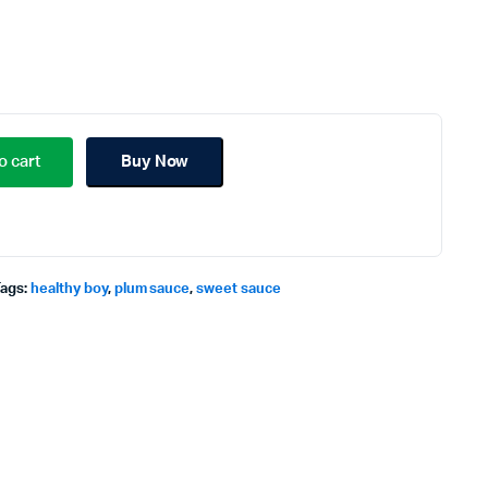
o cart
Buy Now
Tags:
healthy boy
,
plum sauce
,
sweet sauce