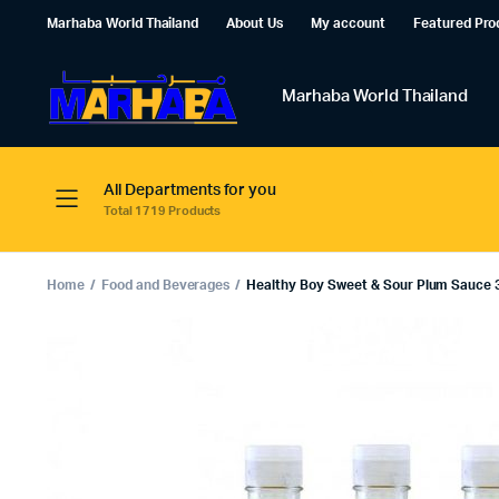
Marhaba World Thailand
About Us
My account
Featured Pro
Marhaba World Thailand
All Departments for you
Total 1719 Products
Home
Food and Beverages
Healthy Boy Sweet & Sour Plum Sauce 350