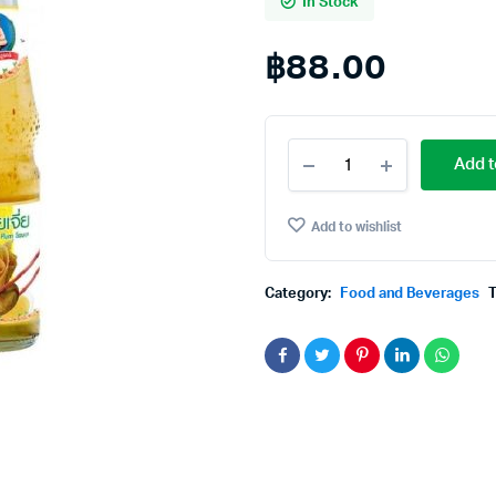
In Stock
฿
88.00
Healthy
Add t
Boy
Sweet
&
Add to wishlist
Sour
Plum
Sauce
Category:
Food and Beverages
350g.×Pack3
เด็ก
สมบูรณ์
น้ำ
จิ้ม
บ๊วย
เจี่ย
350กรัม×แพ็ค3
quantity