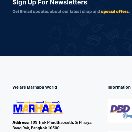
Sign Up For Newsletters
special offers
Get E-mail updates about our latest shop and
.
We are Marhaba World
Information
Address:
109 Trok Phudthaosoth, Si Phraya,
Bang Rak, Bangkok 10500