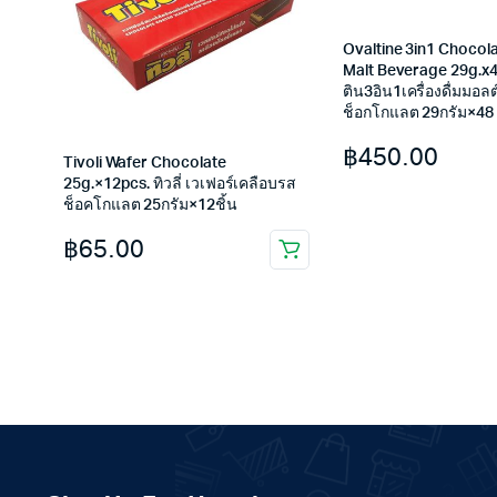
Ovaltine 3in1 Chocol
Malt Beverage 29g.x4
ติน3อิน1เครื่องดื่มมอล
ช็อกโกแลต 29กรัม×48
฿
450.00
Tivoli Wafer Chocolate
25g.×12pcs. ทิวลี่ เวเฟอร์เคลือบรส
ช็อคโกแลต 25กรัม×12ชิ้น
฿
65.00