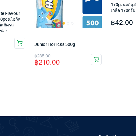
170g. นอติลุ
เกลือ 170กรัม
ate Flavour
8pcs.โอวัล
฿
42.00
ต์สกัดรส
 ซอง
Junior Horlicks 500g
Original
Current
฿
235.00
฿
210.00
price
price
was:
is:
฿235.00.
฿210.00.