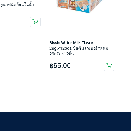
สทูน่าชนิดก้อนในน้ำ
Bissin Wafer Milk Flavor
29g.×12pcs. บิสซิน เวเฟอร์รสนม
29กรัม×12ชิ้น
฿
65.00