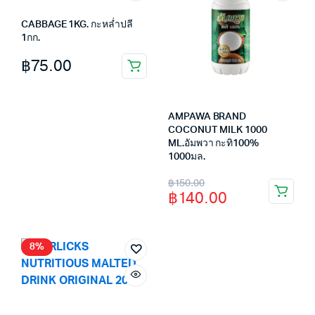
CABBAGE 1KG. กะหล่ำปลี
1กก.
฿
75.00
AMPAWA BRAND
COCONUT MILK 1000
ML.อัมพวา กะทิ100%
1000มล.
Original
Current
฿
150.00
฿
140.00
price
price
was:
is:
฿150.00.
฿140.00.
8%