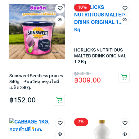
10%
HORLICKS NUTRITIOUS
MALTED DRINK ORIGINAL
1.2 Kg
Original
Current
฿
340.00
Sunsweet Seedless prunes
฿
309.00
price
price
340g – ซันสวีทลูกพรุนไม่มี
เมล็ด 340g.
was:
is:
฿
152.00
฿340.00.
฿309.00.
7%