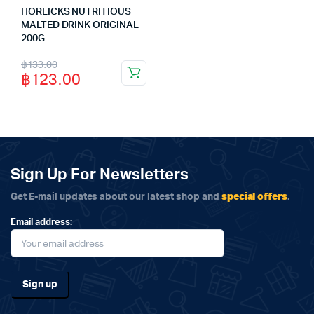
HORLICKS NUTRITIOUS
MALTED DRINK ORIGINAL
200G
Original
Current
฿
133.00
฿
123.00
price
price
was:
is:
฿133.00.
฿123.00.
Sign Up For Newsletters
special offers
Get E-mail updates about our latest shop and
.
Email address: