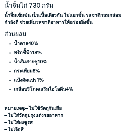
น้ำจิ้มไก่ 730 กรัม
น้ำจิ้มเข้มข้น เป็นเนื้อเดียวกัน ไม่แยกชั้น รสชาติกลมกล่อม
กำลังดี ช่วยเพิ่มรสชาติอาหารให้อร่อยยิ่งขึ้น
ส่วนผสม
น้ำตาล
40%
พริกชี้้ฟ้า
18%
น้ำส้มสายชู
10%
กระเทียม
8%
แป้งดัดแปร
1%
เกลือบริโภคเสริมไอโอดีน
4%
หมายเหตุ:
– ไม่ใช้วัตถุกันเสีย
– ไม่ใส่วัตถุปรุงแต่งรสอาหาร
– ไม่ใส่ผงชูรส
– ไม่เจือสี