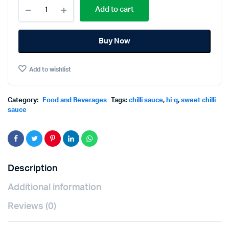
Hi-
Add to cart
Q
Sweet
Chilli
Buy Now
Sauce730g.×Pack3
ไฮ
คิว
Add to wishlist
น้ำ
จิ้ม
ไก่
730กรัม×แพ็ค3
Category:
Food and Beverages
Tags:
chilli sauce
,
hi-q
,
sweet chilli
quantity
sauce
Description
Additional information
Reviews (0)