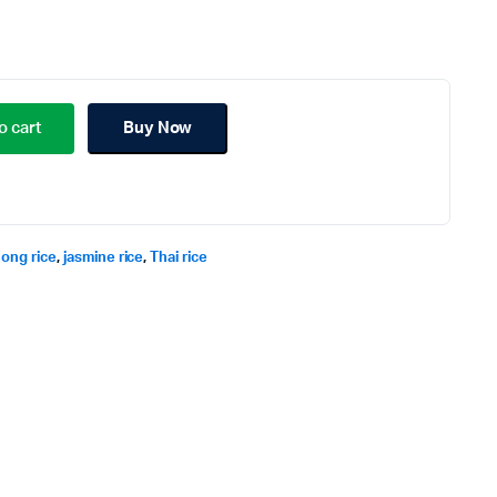
o cart
Buy Now
ong rice
,
jasmine rice
,
Thai rice