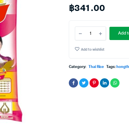
฿
341.00
Hongthong
Add t
Jasmine
Rice(New)100%
5Kg.
Add to wishlist
หงษ์
ทอง
ข้าว
Category:
Thai Rice
Tags:
hongth
หอม
มะลิ
ใหม่100%
5
กก.
quantity