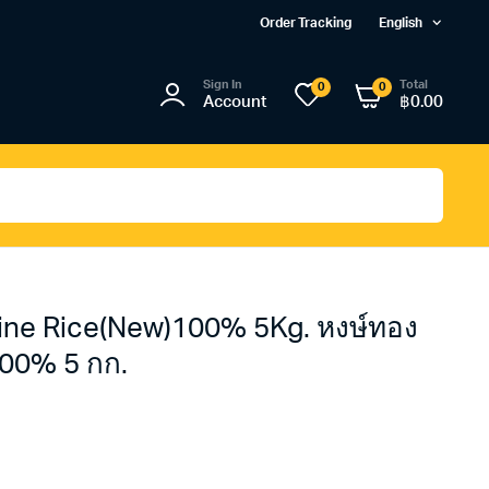
Order Tracking
English
Sign In
Total
0
0
Account
฿
0.00
ne Rice(New)100% 5Kg. หงษ์ทอง
00% 5 กก.