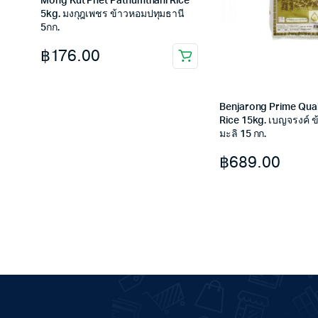
Mong Kut Phet Pathumthani Rice
5kg. มงกุฎเพชร ข้าวหอมปทุมธานี
5กก.
฿
176.00
Benjarong Prime Qual
Rice 15kg. เบญจรงค์ 
มะลิ 15 กก.
฿
689.00