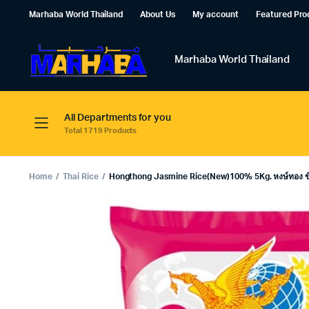
Marhaba World Thailand
About Us
My account
Featured Pro
Marhaba World Thailand
All Departments for you
Total 1719 Products
Home
Thai Rice
Hongthong Jasmine Rice(New)100% 5Kg. หงษ์ทอง ข