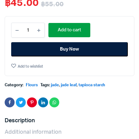
฿
45.00
฿
55.00
Original
Current
Jade
price
price
Add to cart
Leaf
Brand
was:
is:
Tapioca
Buy Now
Starch
฿55.00.
฿45.00.
1000g.
ใบ
Add to wishlist
หยก
แป้ง
มัน
สำปะหลัง
Category:
Flours
Tags:
jade
,
jade leaf
,
tapioca starch
1000กรัม
quantity
Description
Additional information