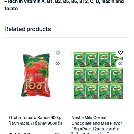
– Rich in vitamin A, B1, B2, B5, B6, B12, C, D, niacin and
folate
Related products
O-cha Tomato Sauce 900g.
Nestle Milo Cereal
โอชา ซอสมะเขือเทศ 900กรัม
Chocolate and Malt Flavor
15g.×Pack12pcs. เนสท์เล่