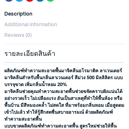
โร
มา
Description
ติ
คลา
Additional information
เวน
เด
Reviews (0)
อร์
สี
ม่วง
500มล.×แพ็ค3
รายละเอียดสินค้า
quantity
ผลิตภัณฑ์ทำความสะอาดพื้นมาจิคลีนอโรมาติค ลาเวนเดอร์
มาจิคลีนสำหรับพื้นกลิ่นลาเวนเดอร์ สีม่วง 500 มิลลิลิตร แบบ
บรรจุขวด เพิ่มกลิ่นน้ำหอม 20%
มาจิคลีนช่วยคุณทำความสะอาดพื้นช่วยขจัดคราบฝังแน่นได้
อย่างรวดเร็ว ไม่เปลืองแรง อันเป็นสาเหตุที่ทำให้พื้นห้อง หรือ
พื้นบ้าน มีสีหมองคล้ำ ไม่สดใส ที่มาพร้อมกลิ่นหอม เมื่อสูดดม
เข้าไปแล้ว ทำให้รู้สึกสดชื่นสบายอารมณ์ ด้วยผลิตภัณฑ์
ทำความสะอาดพื้น
แบบขวดผลิตภัณฑ์ทำความสะอาดพื้น สูตรใหม่ช่วยให้พื้น