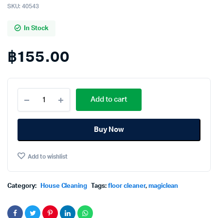
SKU:
40543
In Stock
฿
155.00
Magiclean
Add to cart
Floor
Cleaners
Aromatic
Buy Now
Lavender(Purple)
500ml.×Pack3
มา
Add to wishlist
จิ
คลีน
ผลิตภัณฑ์
ทำความ
Category:
House Cleaning
Tags:
floor cleaner
,
magiclean
สะอาด
พื้น
อ