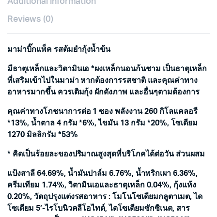
Additional information
ต้มยำ
กุ้ง
Reviews (0)
น้ำ
ข้น
90กรัม×แพ็ค4
quantity
มาม่าบิ๊กแพ็ค รสต้มยำกุ้งน้ำข้น
มีธาตุเหล็กและวิตามินเอ *ผงเหล็กนอนก้นชาม เป็นธาตุเหล็ก
ที่เสริมเข้าไปในมาม่า หากต้องการรสชาติ และคุณค่าทาง
อาหารมากขึ้น ควรเติมกุ้ง ผักดังภาพ และอื่นๆตามต้องการ
คุณค่าทางโภชนาการต่อ 1 ซอง พลังงาน 260 กิโลแคลอรี
*13%, น้ำตาล 4 กรัม *6%, ไขมัน 13 กรัม *20%, โซเดียม
1270 มิลลิกรัม *53%
* คิดเป็นร้อยละของปริมาณสูงสุดที่บริโภคได้ต่อวัน ส่วนผสม
แป้งสาลี 64.69%, น้ำมันปาล์ม 6.76%, น้ำพริกเผา 6.36%,
ครีมเทียม 1.74%, วิตามินเอและธาตุเหล็ก 0.04%, กุ้งแห้ง
0.20%, วัตถุปรุงแต่งรสอาหาร : โมโนโซเดียมกลูตาเมต, ได
โซเดียม 5′-ไรโบนิวคลีโอไทด์, ไดโซเดียมซักซิเนต, สาร