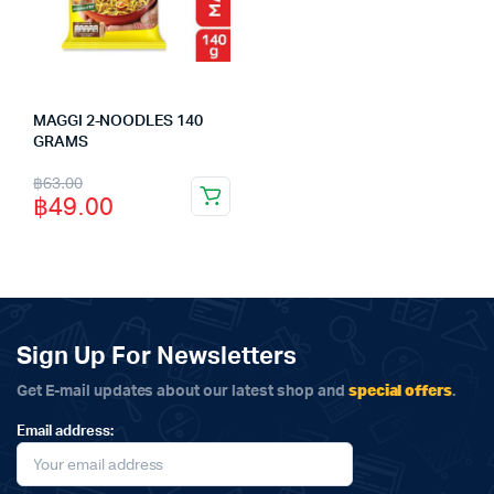
MAGGI 2-NOODLES 140
GRAMS
Original
Current
฿
63.00
฿
49.00
price
price
was:
is:
฿63.00.
฿49.00.
Sign Up For Newsletters
special offers
Get E-mail updates about our latest shop and
.
Email address: