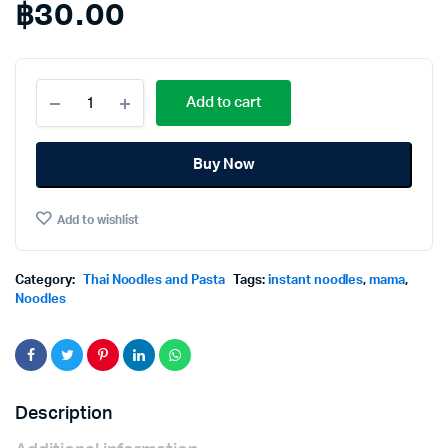
฿
30.00
Mama
Add to cart
Instant
Noodles
Shrimp
Buy Now
Creamy
Tom
Yum
Add to wishlist
Big
Pack
90g.×Pack4
มา
Category:
Thai Noodles and Pasta
Tags:
instant noodles
,
mama
,
ม่า
Noodles
บะหมี่
กึ่ง
สำเร็จ
รู
ปบิ๊ก
Description
แพค
รส