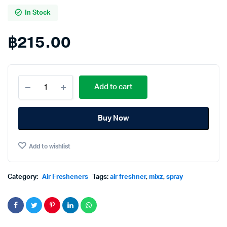
In Stock
฿
215.00
Mixz
Add to cart
Hygienic
Air
Freshener
Buy Now
Spray
Lemon
300ml.×Pack2
Add to wishlist
มิกซ์
ส
เปรย์
ปรับ
Category:
Air Fresheners
Tags:
air freshner
,
mixz
,
spray
อากาศ
กลิ่น
เล
ม่อน
300มล.×แพ็ค2