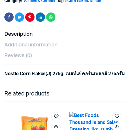
Category:
Sauces & Cereals
Tags:
Corn flakes
,
Nestle
Description
Additional information
Reviews (0)
Nestle Corn Flakes(J) 275g. เนสท์เล่ คอร์นเฟลกส์ 275กรัม
Related products