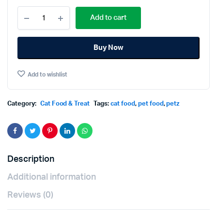
Petz
Add to cart
Friend
Tuna
Flavored
Buy Now
Cat
Food
1.2kg
Add to wishlist
เพ็ทส์เฟ
รนด์
อาหาร
แมว
Category:
Cat Food & Treat
Tags:
cat food
,
pet food
,
petz
รส
ทูน่า
1.2กก.
quantity
Description
Additional information
Reviews (0)