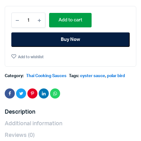
Polar
Add to cart
Bird
Oyster
Sauce
Buy Now
1kg.
ซอส
หอย
Add to wishlist
นางรม
ตรา
นก
ขั้ว
Category:
Thai Cooking Sauces
Tags:
oyster sauce
,
polar bird
โลก
1กก.
quantity
Description
Additional information
Reviews (0)