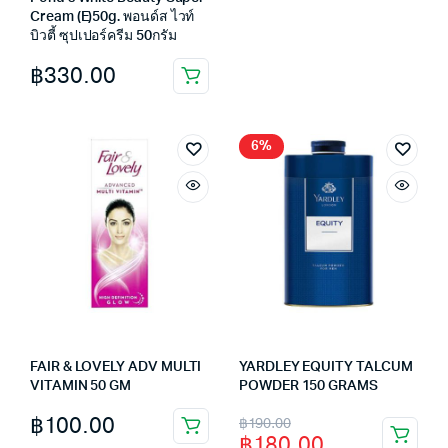
Cream (E)50g. พอนด์ส ไวท์
was:
is:
บิวตี้ ซุปเปอร์ครีม 50กรัม
฿190.00.
฿180.00.
฿
330.00
6%
FAIR & LOVELY ADV MULTI
YARDLEY EQUITY TALCUM
VITAMIN 50 GM
POWDER 150 GRAMS
Original
Current
฿
100.00
฿
190.00
฿
180.00