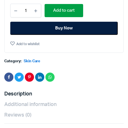
Pond's
Add to cart
White
Beauty
Super
Buy Now
Cream
(E)50g.
พอน
Add to wishlist
ด์ส
ไวท์
บิวตี้
ซุปเปอร์
Category:
Skin Care
ครีม
50กรัม
quantity
Description
Additional information
Reviews (0)