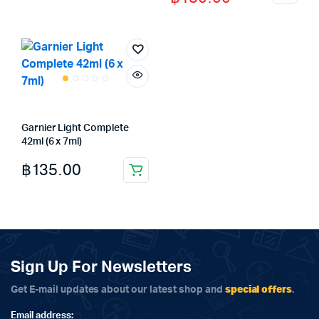
price
price
was:
is:
฿190.00.
฿180.00.
Garnier Light Complete
42ml (6 x 7ml)
฿
135.00
Sign Up For Newsletters
special offers
Get E-mail updates about our latest shop and
.
Email address: