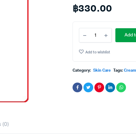
฿
330.00
Pond's
Add t
White
Beauty
Super
Add to wishlist
Night
Cream
(E)50g.
Category:
Skin Care
Tags:
Crea
พอน
ด์ส
ไวท์
บิวตี้
ซุป
เปอร์
ไนท์
ครีม
50กรัม
quantity
 (0)