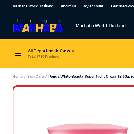
Marhaba World Thailand
About Us
My account
Featured Pro
Marhaba World Thailand
All Departments for you
Total 1719 Products
Home
Skin Care
Pond’s White Beauty Super Night Cream (E)50g. พอนด์