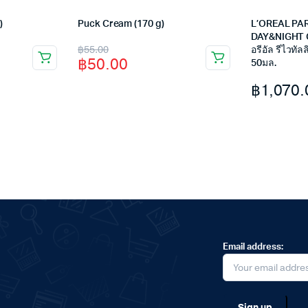
)
Puck Cream (170 g)
L’OREAL PAR
DAY&NIGHT C
Original
Current
฿
55.00
อรีอัล รีไวทัล
฿
50.00
50มล.
price
price
฿
1,070.
was:
is:
฿55.00.
฿50.00.
Email address: