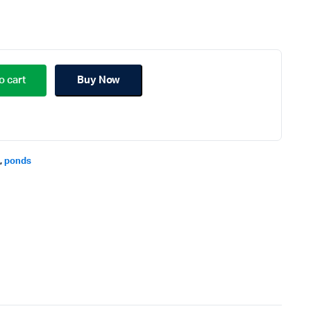
o cart
Buy Now
m
,
ponds