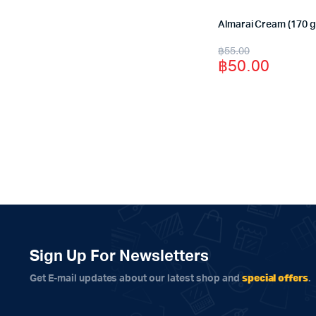
Almarai Cream (170 g
Original
Current
฿
55.00
฿
50.00
price
price
was:
is:
฿55.00.
฿50.00.
Sign Up For Newsletters
special offers
Get E-mail updates about our latest shop and
.