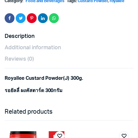
Category:
Food and Beverages
Tags:
Custard Powder
,
royallee
Description
Additional information
Reviews (0)
Royallee Custard Powder(J) 300g.
รอยัลลี่ ผงคัสตาร์ด 300กรัม
Related products