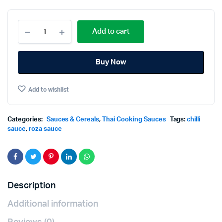
Roza
Add to cart
Chilli
Sauce
200g.×Pack6
Buy Now
โร
ซ่า
ซอส
Add to wishlist
พริก
200กรัม×แพ็ค6
quantity
Categories:
Sauces & Cereals
,
Thai Cooking Sauces
Tags:
chilli
sauce
,
roza sauce
Description
Additional information