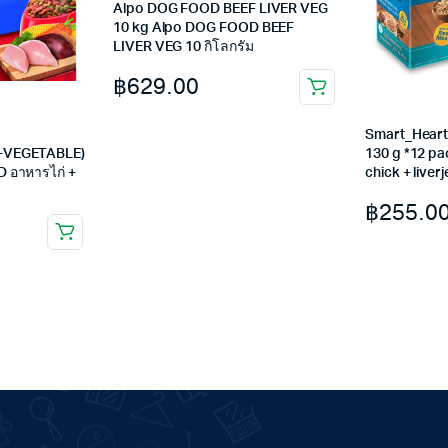
Alpo DOG FOOD BEEF LIVER VEG
10 kg Alpo DOG FOOD BEEF
LIVER VEG 10 กิโลกรัม
฿
629.00
Smart_Hear
+VEGETABLE)
130 g *12 p
 อาหารไก่ +
chick + liver
฿
255.0