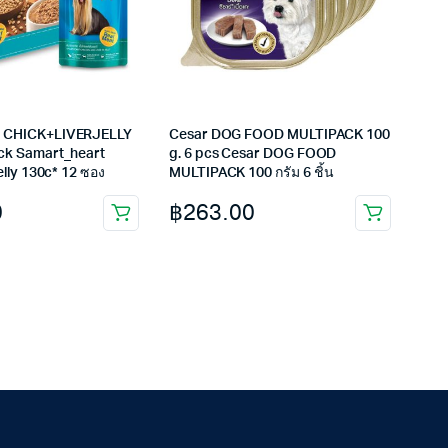
t CHICK+LIVERJELLY
Cesar DOG FOOD MULTIPACK 100
ack Samart_heart
g. 6 pcs Cesar DOG FOOD
jelly 130c* 12 ซอง
MULTIPACK 100 กรัม 6 ชิ้น
0
฿
263.00