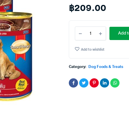
฿
209.00
Smarth
Add t
Heart
Beef&Liver
400g.×4
Add to wishlist
สมา
ร์ท
ฮาร์ท
Category:
Dog Foods & Treats
อาหาร
สุนัข
รส
เนื้อ
วัว
และ
ตับ
400กรัม×4กระป๋อง
quantity