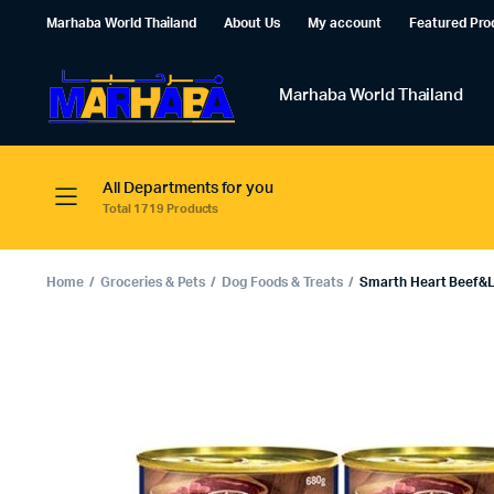
Marhaba World Thailand
About Us
My account
Featured Pro
Marhaba World Thailand
All Departments for you
Total 1719 Products
Home
Groceries & Pets
Dog Foods & Treats
Smarth Heart Beef&Liv