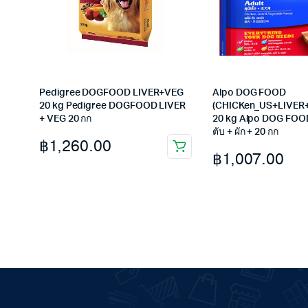
Pedigree DOGFOOD LIVER+VEG
Alpo DOG FOOD
20 kg Pedigree DOGFOOD LIVER
(CHICKen_US+LIVER
+ VEG 20 กก
20 kg Alpo DOG FOOD
ตับ + ผัก + 20 กก
฿
1,260.00
฿
1,007.00