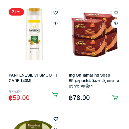
22%
PANTENE SILKY SMOOTH
Ing On Tamarind Soap
CARE 140ML.
85g.×pack4 อิงอร สบู่มะขาม
85กรัม×แพ็ค4
Original
Current
฿
75.00
฿
78.00
฿
59.00
price
price
was:
is:
฿75.00.
฿59.00.