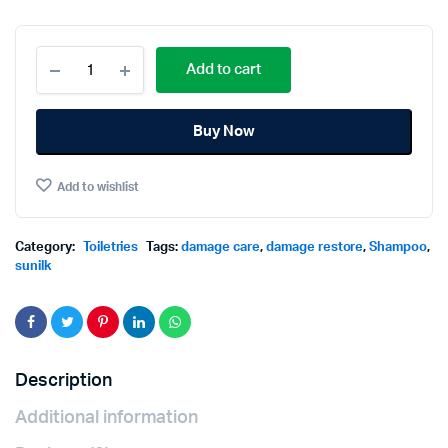
Sunsilk
Add to cart
Damage
Restore
Shampoo(Orange)650ml.
Buy Now
ซัน
ซิล
แด
Add to wishlist
เมจ
รี
สโตร์
แชมพู
Category:
Toiletries
Tags:
damage care
,
damage restore
,
Shampoo
,
สูตร
sunilk
บำรุง
ผม
เสีย
ใน
ทันที(สี
Description
ส้ม)650
มล.
Additional information
quantity