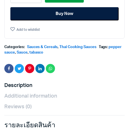
Pepper
Sauce
Buy Now
150ml.
ทา
บา
Add to wishlist
สโก
ซอส
พริก
150มล.
Categories:
Sauces & Cereals
,
Thai Cooking Sauces
Tags:
pepper
quantity
sauce
,
Sauce
,
tabasco
Description
Additional information
Reviews (0)
รายละเอียดสินค้า