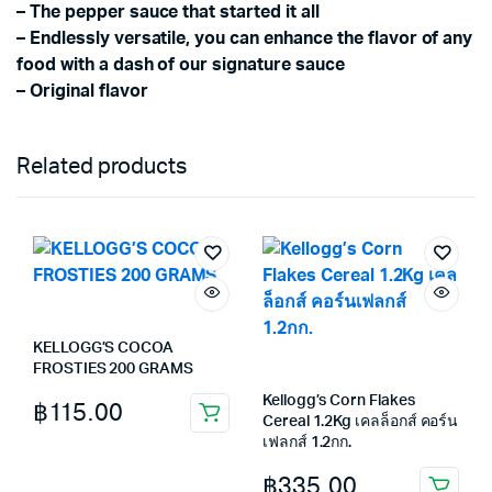
– The pepper sauce that started it all
– Endlessly versatile, you can enhance the flavor of any
food with a dash of our signature sauce
– Original flavor
Related products
KELLOGG’S COCOA
FROSTIES 200 GRAMS
Kellogg’s Corn Flakes
฿
115.00
Cereal 1.2Kg เคลล็อกส์ คอร์น
เฟลกส์ 1.2กก.
฿
335.00