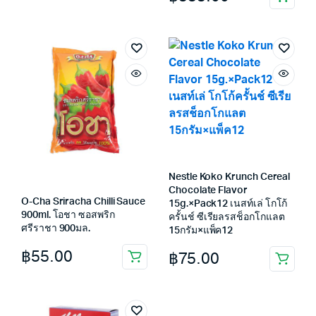
Nestle Koko Krunch Cereal
Chocolate Flavor
O-Cha Sriracha Chilli Sauce
15g.×Pack12 เนสท์เล่ โกโก้
900ml. โอชา ซอสพริก
ครั้นช์ ซีเรียลรสช็อกโกแลต
ศรีราชา 900มล.
15กรัม×แพ็ค12
฿
55.00
฿
75.00