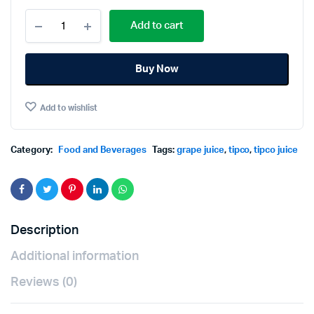
Tipco
Add to cart
Red
Grape
Juice(J)
Buy Now
1000ml.×3
ทิป
โก้
Add to wishlist
น้ำ
องุ่น
แดง100%
1000มล.×3กล่อง
Category:
Food and Beverages
Tags:
grape juice
,
tipco
,
tipco juice
quantity
Description
Additional information
Reviews (0)