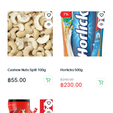
was:
is:
฿340.00.
฿309.00.
7%
Cashew Nuts Split 100g
Horlicks 500g
Original
Current
฿
55.00
฿
245.00
฿
230.00
price
price
was:
is:
฿245.00.
฿230.00.