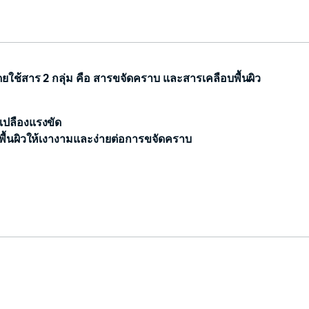
900มล.×แพ็ค3
quantity
ช้สาร 2 กลุ่ม คือ สารขจัดคราบ และสารเคลือบพื้นผิว
เปลืองแรงขัด
พื้นผิวให้เงางามและง่ายต่อการขจัดคราบ