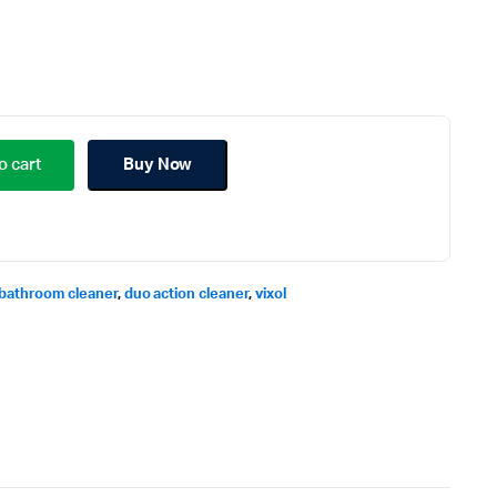
o cart
Buy Now
bathroom cleaner
,
duo action cleaner
,
vixol