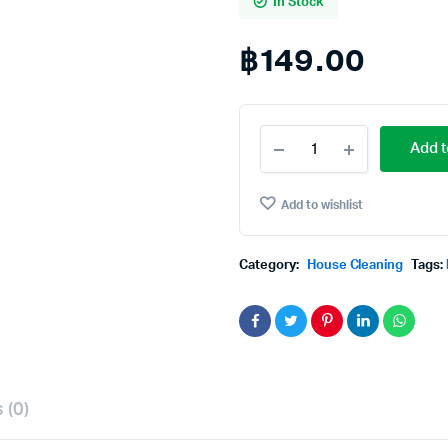
In Stock
฿
149.00
Vixol
Add t
Bathroom
Cleaner
Duo
Add to wishlist
Action
Black
900ml.×Pack3
Category:
House Cleaning
Tags:
วิก
ซอล
น้ำยา
ล้าง
ห้องน้ำ
ดู
โอ้
แอ
 (0)
คชั่น
สีดำ