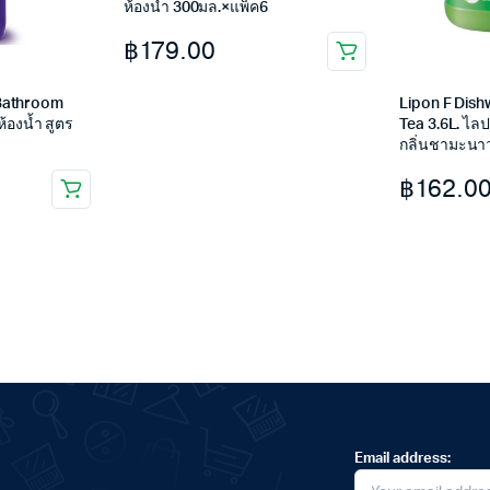
ห้องน้ำ 300มล.×แพ็ค6
฿
179.00
Bathroom
Lipon F Dis
ห้องน้ำ สูตร
Tea 3.6L. ไล
กลิ่นชามะนาว
฿
162.0
Email address: