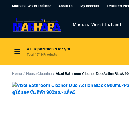
Marhaba World Thailand
About Us
My account
Featured Pro
Marhaba World Thailand
All Departments for you
Total 1719 Products
Home
House Cleaning
Vixol Bathroom Cleaner Duo Action Black 900m