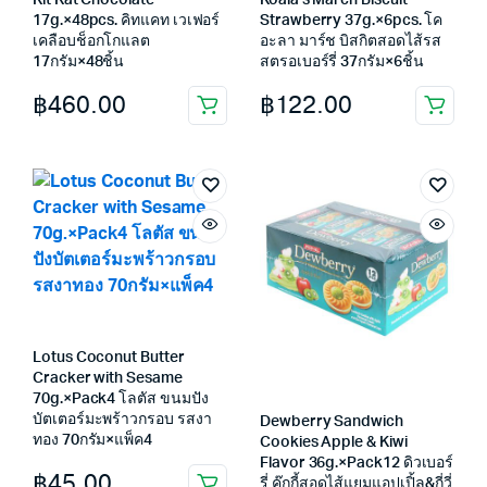
Kit Kat Chocolate
Koala’s March Biscuit
17g.×48pcs. คิทแคท เวเฟอร์
Strawberry 37g.×6pcs. โค
เคลือบช็อกโกแลต
อะลา มาร์ช บิสกิตสอดไส้รส
17กรัม×48ชิ้น
สตรอเบอร์รี่ 37กรัม×6ชิ้น
฿
460.00
฿
122.00
Lotus Coconut Butter
Cracker with Sesame
70g.×Pack4 โลตัส ขนมปัง
บัตเตอร์มะพร้าวกรอบ รสงา
Dewberry Sandwich
ทอง 70กรัม×แพ็ค4
Cookies Apple & Kiwi
Flavor 36g.×Pack12 ดิวเบอร์
฿
45.00
รี่ คุ๊กกี้สอดไส้แยมแอปเปิ้ล&กี่วี่