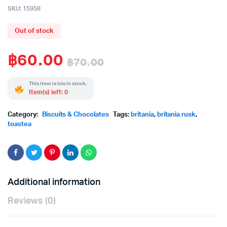
SKU:
15958
Out of stock
฿
60.00
฿
70.00
Original
Current
This item is low in stock.
Item(s) left: 0
price
price
Category:
Biscuits & Chocolates
Tags:
britania
,
britania rusk
,
was:
is:
toastea
฿70.00.
฿60.00.
Additional information
Reviews (0)