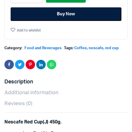
Cup(J)
450g.
Buy Now
เน
สกา
แฟ
Add to wishlist
เรดคัพ
450กรัม
quantity
Category:
Food and Beverages
Tags:
Coffee
,
nescafe
,
red cup
Description
Additional information
Reviews (0)
Nescafe Red Cup(J) 450g.