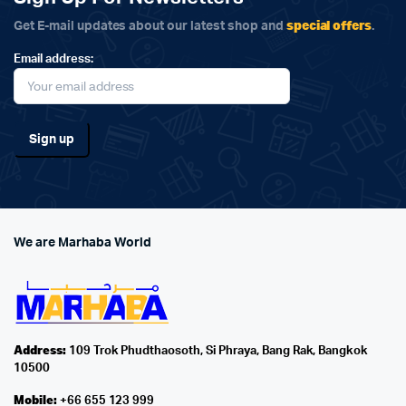
special offers
Get E-mail updates about our latest shop and
.
Email address:
We are Marhaba World
Address:
109 Trok Phudthaosoth, Si Phraya, Bang Rak, Bangkok
10500
Mobile:
+66 655 123 999