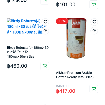
฿
149.00
฿
101.00
10%
Birdy Robusta(J) 180ml.×30
เบอร์ดี้ โรบัสต้า
180มล.×30กระป๋อง
฿
460.00
Alkhair Premium Arabic
Coffee Ready Mix (500 g)
Original
Current
฿
460.00
฿
417.00
price
price
was:
is: